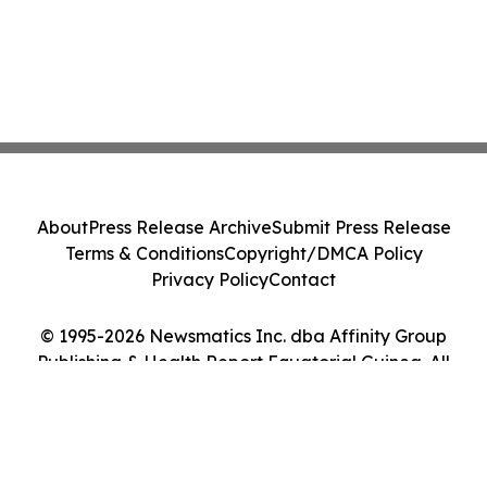
About
Press Release Archive
Submit Press Release
Terms & Conditions
Copyright/DMCA Policy
Privacy Policy
Contact
© 1995-2026 Newsmatics Inc. dba Affinity Group
Publishing & Health Report Equatorial Guinea. All
Rights Reserved.
Cookie Settings / Your Privacy Choices